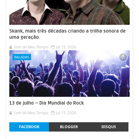
Perfidia - Andrea Bocelli
21
Las Hojas Muertas - Andrea Bocelli
22
Skank, mais três décadas criando a trilha sonora de
Un'Anima - Andrea Bocelli
23
uma geração.
Som do Meu Tempo
Jul 15, 2026
Nella Tue Mani - Andrea Bocelli
24
BALADAS
Le tue parole - Andrea Bocelli
25
Ven a Mi - Andrea Bocelli, Matteo Bocelli
26
Tu Eres Mi Tesoro - Andrea Bocelli
27
13 de julho – Dia Mundial do Rock
Som do Meu Tempo
Jul 13, 2026
Vivo - Andrea Bocelli
28
FACEBOOK
BLOGGER
DISQUS
Sorridi amore vai (From "Life Is Beautiful")
29