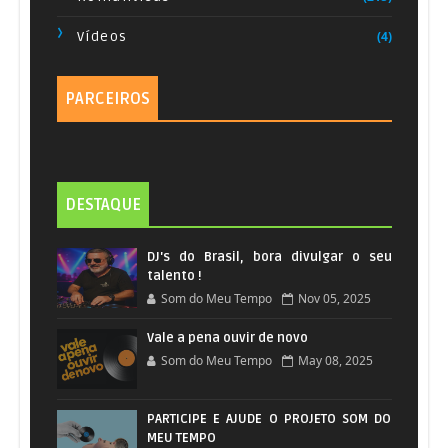
Vídeos
(4)
Mille Lune Mille Onde - Andrea Bocelli
Músicas para os treinos
60
Miserere - Andrea Bocelli
61
PARCEIROS
Go Where Love Goes - Andrea Bocelli,
62
Holly Stell
DESTAQUE
Duerme Duerme - Andrea Bocelli
63
DJ's do Brasil, bora divulgar o seu
Somos Novios - Andrea Bocelli, Christina
talento !
64
Som do Meu Tempo
Nov 05, 2025
Aguilera
Vale a pena ouvir de novo
Porque Tu Me Acostumbraste - Andrea
Som do Meu Tempo
May 08, 2025
65
Bocelli
PARTICIPE E AJUDE O PROJETO SOM DO
Il mistero dell'amore - Andrea Bocelli,
MEU TEMPO