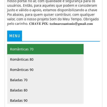
nosso portal no ar, com qualidade e segurança para os
Libertà - Andrea Bocelli
44
usuários. Então, para aqueles que podem e consideram
justo e válido o apoio, estamos disponibilizando a chave
Pix abaixo, para quem quiser contribuir, com qualquer
Garota de Ipanema - Andrea Bocelli
45
valor, com o nosso projeto Som do Meu Tempo. Obrigado
pelo carinho. 𝐂𝐇𝐀𝐕𝐄 𝐏𝐈𝐗: 𝐭𝐜𝐞𝐥𝐦𝐚𝐫𝐜𝐨𝐚𝐧𝐭𝐨𝐧𝐢𝐨@𝐠𝐦𝐚𝐢𝐥.𝐜𝐨𝐦
Un reve de liberté - Andrea Bocelli
46
MENU
Amo Soltanto Te - Andrea Bocelli, Ed
47
Sheeran
Românticas 70
Un Amore Così Grande - Andrea Bocelli,
Românticas 80
48
Veronica Bert
Românticas 90
I Believe - Andrea Bocelli, Cecilia Bartoli
49
Baladas 70
Baladas 80
Alas de Libertad - Andrea Bocelli
50
Baladas 90
Melodramma - Andrea Bocelli
51