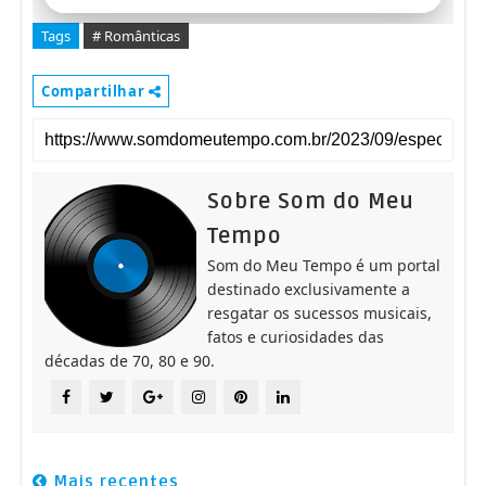
Bocelli
Tags
# Românticas
Can't Help Falling In Love - Andrea
06
Bocelli
Compartilhar
Canto Della Terra - Andrea Bocelli
07
Sobre Som do Meu
Per amore - Andrea Bocelli
08
Tempo
Caruso - Andrea Bocelli
09
Som do Meu Tempo é um portal
destinado exclusivamente a
resgatar os sucessos musicais,
Love In Portofino - Andrea Bocelli
10
fatos e curiosidades das
décadas de 70, 80 e 90.
La Vie En Rose - Andrea Bocelli
11
Solamente Una Vez - Andrea Bocelli
12
Mais recentes