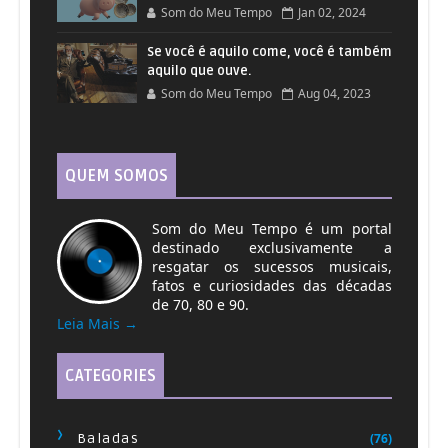
66
Celso Valli
Som do Meu Tempo
Jan 02, 2024
Se você é aquilo come, você é também
Barcarolle - Andrea Bocelli
67
aquilo que ouve.
Som do Meu Tempo
Aug 04, 2023
Cuando Me Enamoro - Andrea Bocelli
68
La Vida Es Bella (De "La Vida Es Bella") -
QUEM SOMOS
69
Andrea Bocelli
Som do Meu Tempo é um portal
destinado exclusivamente a
Resta qui - Andrea Bocelli
70
resgatar os sucessos musicais,
fatos e curiosidades das décadas
Un canto - Andrea Bocelli
de 70, 80 e 90.
71
Leia Mais →
Voglio restare cosi - Andrea Bocelli
72
CATEGORIES
Pianissimo - Andrea Bocelli, Cecilia
73
Bartoli
Baladas
(76)