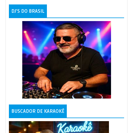
- Andrea Bocelli
DJ'S DO BRASIL
Mascagni - Andrea Bocelli
30
Momentos - Andrea Bocelli
31
Mi manchi - Andrea Bocelli, Kenny G
32
L'appuntamento - Andrea Bocelli
33
Canzoni stonate - Andrea Bocelli, Stevie
34
Wonder
Solamente Una Vez - Andrea Bocelli
35
BUSCADOR DE KARAOKÊ
Contigo En La Distancia - Andrea Bocelli,
36
Chris Botti