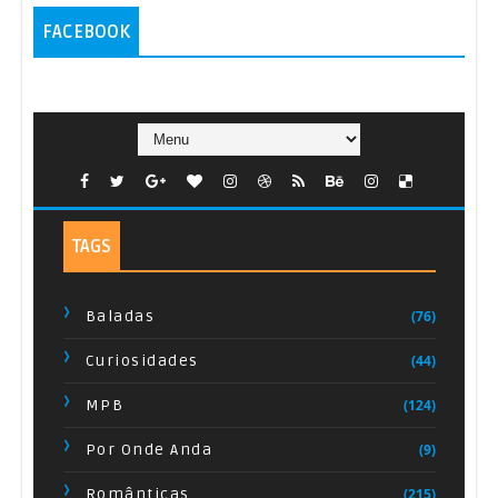
MPB 70
FACEBOOK
E chiove - Andrea Bocelli
52
MPB 80
Tu ci sei - Andrea Bocelli
53
MPB 90
When A Child Is Born - Andrea Bocelli
Italianas e Francesas
54
Soul Black Music
Return To Love - Andrea Bocelli, Ellie
55
TAGS
Goulding
Rock do Meu Tempo
Sertanejo Raiz
If Only - Andrea Bocelli, Dua Lipa
56
Baladas
(76)
Moda de Viola
Curiosidades
(44)
I Am Here - Andrea Bocelli
57
Pagode
MPB
(124)
El silencio de la espera - Andrea Bocelli
58
Samba
Por Onde Anda
(9)
Me faltas - Andrea Bocelli
59
Country Music
Românticas
(215)