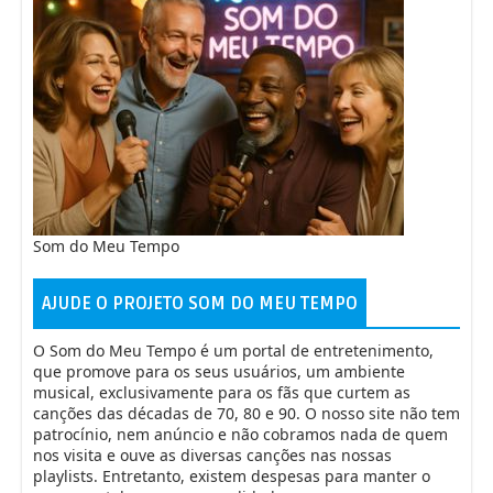
A volte il cuore - Andrea Bocelli
37
Vivere - Andrea Bocelli, Gerardina
38
Trovato
Rapsodia - Andrea Bocelli
39
Gloria The Gift Of Life - Andrea Bocelli
40
Som do Meu Tempo
Adeste Fideles - Andrea Bocelli
41
AJUDE O PROJETO SOM DO MEU TEMPO
O Som do Meu Tempo é um portal de entretenimento,
Torna a Surriento - Andrea Bocelli
42
que promove para os seus usuários, um ambiente
musical, exclusivamente para os fãs que curtem as
canções das décadas de 70, 80 e 90. O nosso site não tem
Perfect Symphony - Ed Sheeran & Andrea
43
patrocínio, nem anúncio e não cobramos nada de quem
Bocelli
nos visita e ouve as diversas canções nas nossas
playlists. Entretanto, existem despesas para manter o