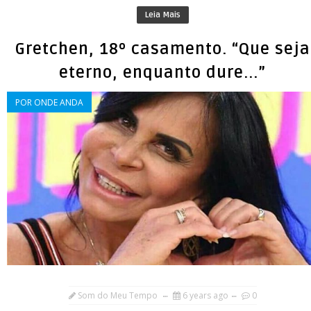
Leia Mais
Gretchen, 18º casamento. “Que seja
eterno, enquanto dure...”
POR ONDE ANDA
Som do Meu Tempo
6 years ago
0