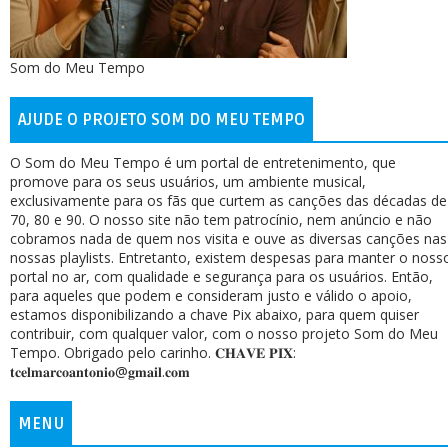
Som do Meu Tempo
AJUDE O PROJETO SOM DO MEU TEMPO
O Som do Meu Tempo é um portal de entretenimento, que
promove para os seus usuários, um ambiente musical,
exclusivamente para os fãs que curtem as canções das décadas de
70, 80 e 90. O nosso site não tem patrocínio, nem anúncio e não
cobramos nada de quem nos visita e ouve as diversas canções nas
nossas playlists. Entretanto, existem despesas para manter o noss
portal no ar, com qualidade e segurança para os usuários. Então,
para aqueles que podem e consideram justo e válido o apoio,
estamos disponibilizando a chave Pix abaixo, para quem quiser
contribuir, com qualquer valor, com o nosso projeto Som do Meu
Tempo. Obrigado pelo carinho. 𝐂𝐇𝐀𝐕𝐄 𝐏𝐈𝐗:
𝐭𝐜𝐞𝐥𝐦𝐚𝐫𝐜𝐨𝐚𝐧𝐭𝐨𝐧𝐢𝐨@𝐠𝐦𝐚𝐢𝐥.𝐜𝐨𝐦
MENU