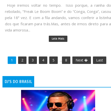
Hoje iremos voltar no tempo. Isso porque, a rainha do
rebolado, ”Freak Le Boom Boom” e do “Conga, Conga”, casou
pela 18ª vez. E com a fila andando, vamos conferir a listinha
dos que ficaram para trás.Mas, antes de irmos direto para a
vida amorosa...
Leia Mais
1
2
3
4
5
...
8
Next �
Last
DJ'S DO BRASIL