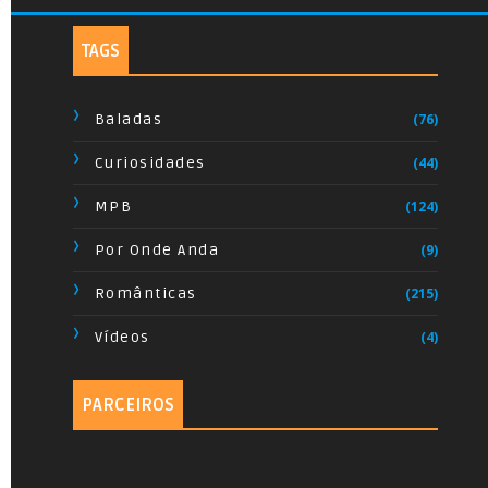
Soul Black Music
TAGS
Rock do Meu Tempo
Sertanejo Raiz
Baladas
(76)
Moda de Viola
Curiosidades
(44)
Pagode
MPB
(124)
Samba
Por Onde Anda
(9)
Country Music
Românticas
(215)
Vídeos
(4)
Músicas para os treinos
PARCEIROS